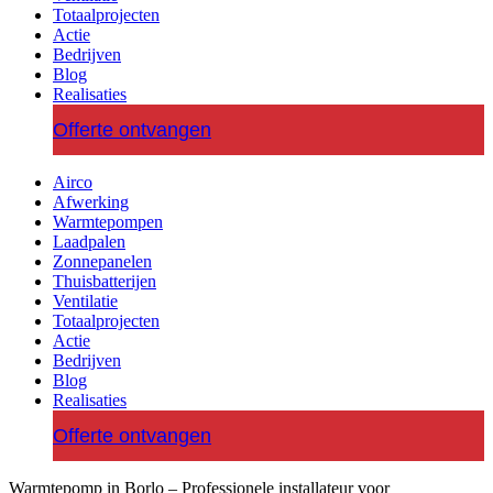
Totaalprojecten
Actie
Bedrijven
Blog
Realisaties
Offerte ontvangen
Airco
Afwerking
Warmtepompen
Laadpalen
Zonnepanelen
Thuisbatterijen
Ventilatie
Totaalprojecten
Actie
Bedrijven
Blog
Realisaties
Offerte ontvangen
Warmtepomp in Borlo – Professionele installateur voor