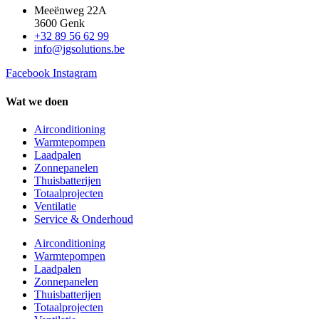
Meeënweg 22A
3600 Genk
+32 89 56 62 99
info@jgsolutions.be
Facebook
Instagram
Wat we doen
Airconditioning
Warmtepompen
Laadpalen
Zonnepanelen
Thuisbatterijen
Totaalprojecten
Ventilatie
Service & Onderhoud
Airconditioning
Warmtepompen
Laadpalen
Zonnepanelen
Thuisbatterijen
Totaalprojecten